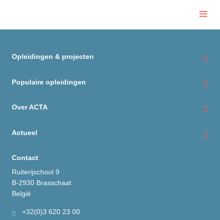
Opleidingen & projecten
Opleidingen voor onderwijs
Populaire opleidingen
Opleidingen voor bedrijven
Basisveiligheidsgedrag voor operatoren (2d)
Over ACTA
Projecten
Flensmonteur – Veilig sleutelen – beknopt
Mission statement
Actueel
Pomptechnologie voor productie en techniek: van
Wie-is-wie
Digitale leeroplossingen
basisprincipes tot gevorderde toepassingen
Contact
Historiek
Nieuwsoverzicht
Ruiterijschool 9
B-2930 Brasschaat
Onze troeven
België
Kwaliteit bij ACTA
+32(0)3 620 23 00