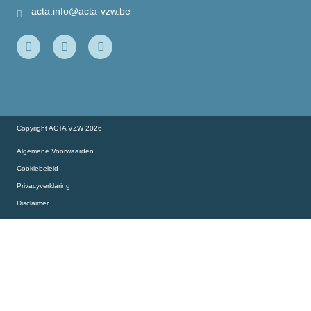
Onze partners
acta.info@acta-vzw.be
Onze slimme collega’s aan het woord…
Copyright ACTA VZW 2026
Algemene Voorwaarden
Cookiebeleid
Privacyverklaring
Disclaimer