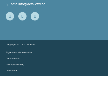
Onze partners
acta.info@acta-vzw.be
Onze slimme collega’s aan het woord…
Copyright ACTA VZW 2026
Algemene Voorwaarden
Cookiebeleid
Privacyverklaring
Disclaimer