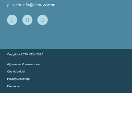
Onze partners
acta.info@acta-vzw.be
Onze slimme collega’s aan het woord…
Copyright ACTA VZW 2026
Algemene Voorwaarden
Cookiebeleid
Privacyverklaring
Disclaimer