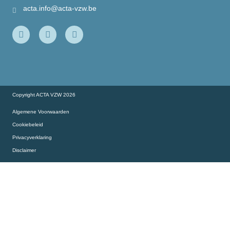
Onze partners
acta.info@acta-vzw.be
Onze slimme collega’s aan het woord…
Copyright ACTA VZW 2026
Algemene Voorwaarden
Cookiebeleid
Privacyverklaring
Disclaimer