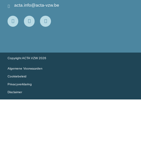
Onze partners
acta.info@acta-vzw.be
Onze slimme collega’s aan het woord…
Copyright ACTA VZW 2026
Algemene Voorwaarden
Cookiebeleid
Privacyverklaring
Disclaimer